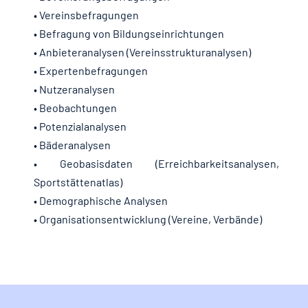
Stimmen zum ISE
Sport & Europa
• Vereinsbefragungen
• Befragung von Bildungseinrichtungen
Leistungen / Module
• Anbieteranalysen (Vereinsstrukturanalysen)
Sportatlas & Service
• Expertenbefragungen
• Nutzeranalysen
Der Beirat
ISE
• Beobachtungen
• Potenzialanalysen
Kontakt
• Bäderanalysen
• Geobasisdaten (Erreichbarkeitsanalysen,
Sportstättenatlas)
Downloads
• Demographische Analysen
• Organisationsentwicklung (Vereine, Verbände)